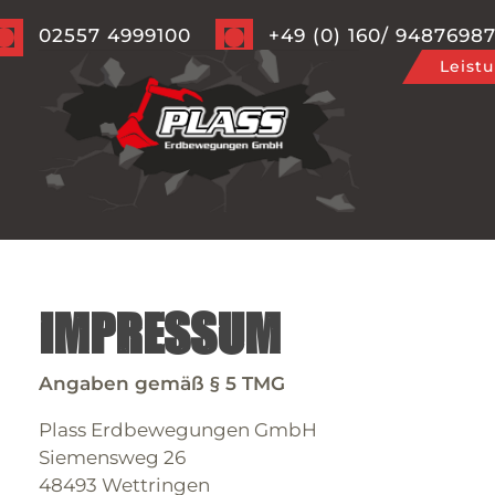
02557 4999100
+49 (0) 160/ 9487698
Leist
Impressum
Angaben gemäß § 5 TMG
Plass Erdbewegungen GmbH
Siemensweg 26
48493 Wettringen