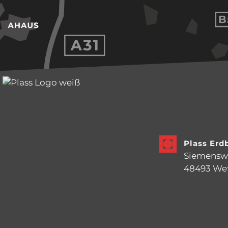
Plass Er
Siemensw
48493 We