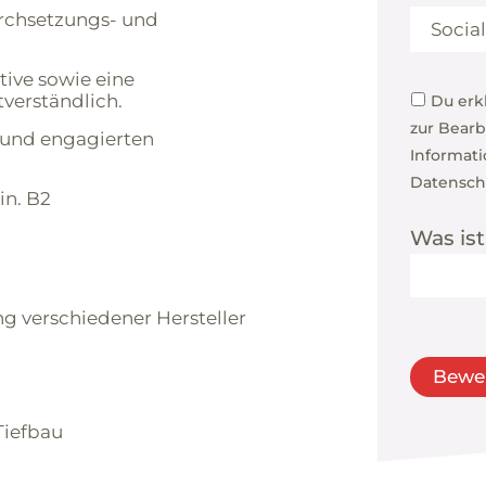
urchsetzungs- und
ive sowie eine
tverständlich.
Du erk
zur Bear
n und engagierten
Informati
Datensch
in. B2
Was ist
 verschiedener Hersteller
Tiefbau