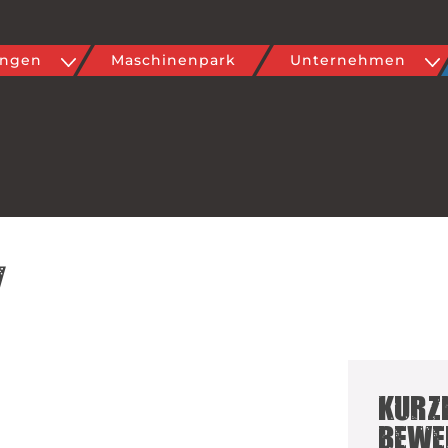
7
ungen
Maschinenpark
Unternehmen
/
Kurz
Bewe